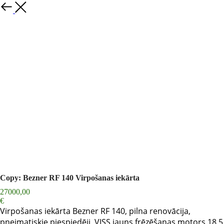
Back
Copy: Bezner RF 140 Virpošanas iekārta
27000,00
€
Virpošanas iekārta Bezner RF 140, pilna renovācija,
pneimatiskie piespiedēji, VISS jauns,frēzēšanas motors 18.5