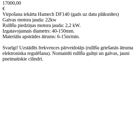
17000,00
€
Virpošana iekārta Hamech DF140 (gads uz datu plāksnītes)
Galvas motora jauda: 22kw
Rullīšu piedziņas motora jauda: 2,2 kW.
Izgatavojamais diametrs: 40-150mm.
Materiālu apstrādes ātrums: 6-15m/min.
Svarīgi! Uzstādīts frekvences pārveidotājs (rullīšu griešanās ātruma
elektroniska regulēšana). Nomainīti rullīšu gultņi un galvas, jauni
pneimatiskie cilindri.